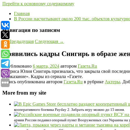
Перейти к основному содержимому
Главная
В России насчитывают около 200 тыс. объектов культурн
Навигация по записям
←
Предыдущая
Следующая
→
Появились кадры Снигирь в образе жен
Опубликовано
6 марта, 2024
автором
Газета.Ru
Актриса Юлия Снигирь призналась, что закрыла свой последн
и наказание». Кадры из сериала «Газете.
Запись опубликована автором
Газета.Ru
в рубрике
Актеры
. До
More from my site
кооперативного боевика Payday 2. Забрать игру можно до 15 июня.
армии России подавил опорный пункт Вооруженных сил Украины на у