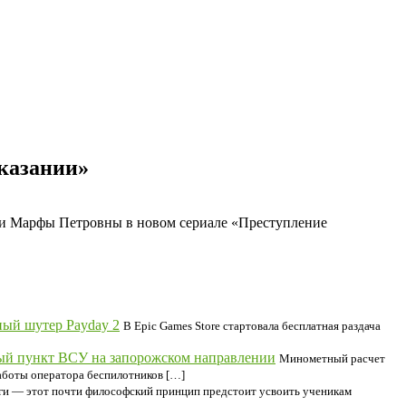
казании»‎
нки Марфы Петровны в новом сериале «Преступление
ный шутер Payday 2
В Epic Games Store стартовала бесплатная раздача
ый пункт ВСУ на запорожском направлении
Минометный расчет
аботы оператора беспилотников […]
ги — этот почти философский принцип предстоит усвоить ученикам