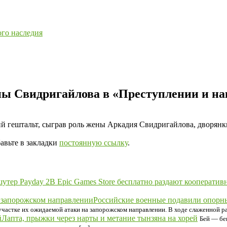
ого наследия
ы Свидригайлова в «‎Преступлении и на
ий гештальт, сыграв роль жены Аркадия Свидригайлова, дворя
бавьте в закладки
постоянную ссылку
.
В Epic Games Store бесплатно раздают кооператив
Российские военные подавили опорн
частке их ожидаемой атаки на запорожском направлении. В ходе слаженной р
Лапта, прыжки через нарты и метание тынзяна на хорей
Бей — бе