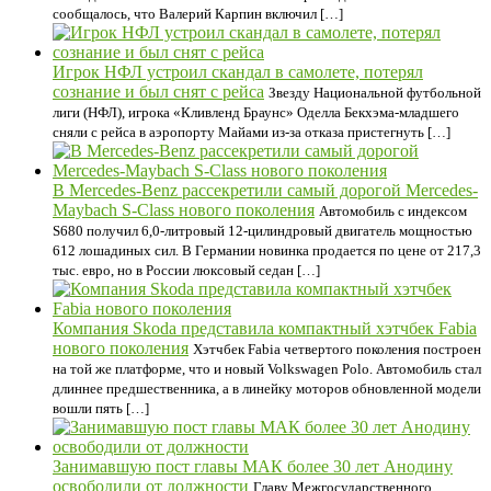
сообщалось, что Валерий Карпин включил […]
Игрок НФЛ устроил скандал в самолете, потерял
сознание и был снят с рейса
Звезду Национальной футбольной
лиги (НФЛ), игрока «Кливленд Браунс» Оделла Бекхэма-младшего
сняли с рейса в аэропорту Майами из-за отказа пристегнуть […]
В Mercedes-Benz рассекретили самый дорогой Mercedes-
Maybach S-Class нового поколения
Автомобиль с индексом
S680 получил 6,0-литровый 12-цилиндровый двигатель мощностью
612 лошадиных сил. В Германии новинка продается по цене от 217,3
тыс. евро, но в России люксовый седан […]
Компания Skoda представила компактный хэтчбек Fabia
нового поколения
Хэтчбек Fabia четвертого поколения построен
на той же платформе, что и новый Volkswagen Polo. Автомобиль стал
длиннее предшественника, а в линейку моторов обновленной модели
вошли пять […]
Занимавшую пост главы МАК более 30 лет Анодину
освободили от должности
Главу Межгосударственного