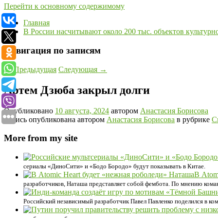
Перейти к основному содержимому
Главная
В России насчитывают около 200 тыс. объектов культурн
Навигация по записям
←
Предыдущая
Следующая
→
Артем Дзюба закрыл долги
Опубликовано
10 августа, 2024
автором
Анастасия Борисова
Запись опубликована автором
Анастасия Борисова
в рубрике
С
More from my site
сериалы «ДиноСити» и «Бодо Бородо» будут показывать в Китае.
В Atom
разработчиков, Наташа представляет собой фембота. По мнению кома
Российский независимый разработчик Павел Павленко поделился в ко