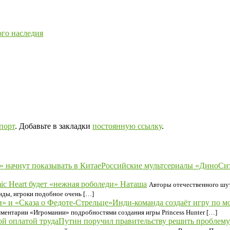
ого наследия
порт
. Добавьте в закладки
постоянную ссылку
.
Российские мультсериалы «ДиноСит
ic Heart будет «нежная роболеди» Наташа
Авторы отечественного шут
нды, игроки подобное очень […]
Инди-команда создаёт игру по м
мментарии «Игромании» подробностями создания игры Princess Hunter […]
Путин поручил правительству решить проблему 