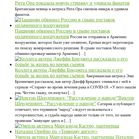
Рита Ора показала новую стрижку и удивила фанатов
Британская певица и актриса Рита Ора сменила имидж и удивила
фанатов.
Пашинян обвинил Россию в срыве поставок
оплаченного вооружения
Россия не отправила в Армению
вооружение, которое было уже оплачено, Ереван ведет переговоры
по поиску компромиссного решения. В срыве поставок Москву
обвинил премьер-министр Армении […]
Коллега актера Джеффа Бриджеса рассказала о его
борьбе за жизнь во время съемок
Американская актриса Эми
Бреннеман рассказала, как актер Джефф Бриджес снимался с ней в
сериале «Старик» во время лечения рака и COVID-19. «У него нашли
рак. Честно скажу, он излучал […]
Виктор
Шендерович: “Рассуждение о народе”
Сатирик и публицист
отмечает, что термином "народ" следует пользоваться с
осторожностью, а судьба народа зависит только от того, по каким
правилам "живущие здесь и […]
Умерла актриса Маргалида Кастро, партнерша Наталии