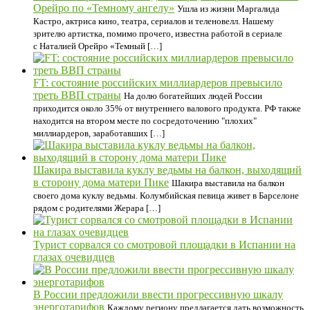
Орейро по «Темному ангелу»
Ушла из жизни Маргалида
Кастро, актриса кино, театра, сериалов и теленовелл. Нашему
зрителю артистка, помимо прочего, известна работой в сериале
с Наталией Орейро «Темный […]
FT: состояние российских миллиардеров превысило
треть ВВП страны
На долю богатейших людей России
приходится около 35% от внутреннего валового продукта. РФ также
находится на втором месте по сосредоточению "плохих"
миллиардеров, заработавших […]
Шакира выставила куклу ведьмы на балкон, выходящий
в сторону дома матери Пике
Шакира выставила на балкон
своего дома куклу ведьмы. Колумбийская певица живет в Барселоне
рядом с родителями Жерара […]
Турист сорвался со смотровой площадки в Испании на
глазах очевидцев
В России предложили ввести прогрессивную шкалу
энерготарифов
Каждому региону предлагается дать возможность