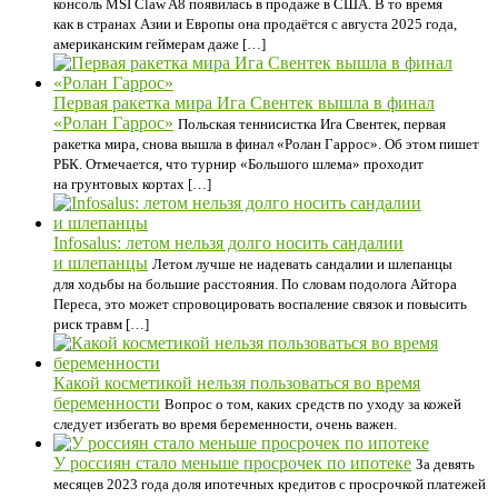
консоль MSI Claw A8 появилась в продаже в США. В то время
как в странах Азии и Европы она продаётся с августа 2025 года,
американским геймерам даже […]
Первая ракетка мира Ига Свентек вышла в финал
«Ролан Гаррос»
Польская теннисистка Ига Свентек, первая
ракетка мира, снова вышла в финал «Ролан Гаррос». Об этом пишет
РБК. Отмечается, что турнир «Большого шлема» проходит
на грунтовых кортах […]
Infosalus: летом нельзя долго носить сандалии
и шлепанцы
Летом лучше не надевать сандалии и шлепанцы
для ходьбы на большие расстояния. По словам подолога Айтора
Переса, это может спровоцировать воспаление связок и повысить
риск травм […]
Какой косметикой нельзя пользоваться во время
беременности
Вопрос о том, каких средств по уходу за кожей
следует избегать во время беременности, очень важен.
У россиян стало меньше просрочек по ипотеке
За девять
месяцев 2023 года доля ипотечных кредитов с просрочкой платежей