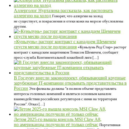
Аллерголог Нуртазина рассказала, как распознать
аллергию на холод
Говорят, что аллергии на холод
не существует, и покраснения и отеки кожи на морозе обусловлены
другим.
«Куньлунь» расторг контракт с канадцем Шемичем
спустя месяц после подписания
«Куньлунь Ред Стар» расторг
контракт с канадским защитником Томасом Шемичем, сообщает
пресс‑служба Континентальной хоккейной лиги […]
В Госдуму внесли законопроект, обязывающий крупные
зарубежные IT-компании открывать представительства в
России
Эти филиалы должны "в полном объеме представлять
интересы головных компаний и являться основным каналом
взаимодействия российских регуляторов с ними на территории
России". Отказ […]
Летом 2025-го вышла консоль MSI Claw A8,
но американцы получили её только сейчас
Портативная