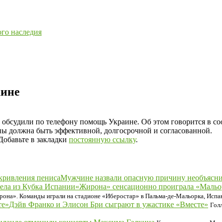
ого наследия
аине
бсудили по телефону помощь Украине. Об этом говорится в со
ины должна быть эффективной, долгосрочной и согласованной.
 Добавьте в закладки
постоянную ссылку
.
Мужчине назвали опасную причину необъясни
«Жирона» сенсационно проиграла «Мальор
рона». Команды играли на стадионе «Иберостар» в Пальма-де-Мальорка, Испа
Дэйв Франко и Элисон Бри сыграют в ужастике «Вместе»
Гол