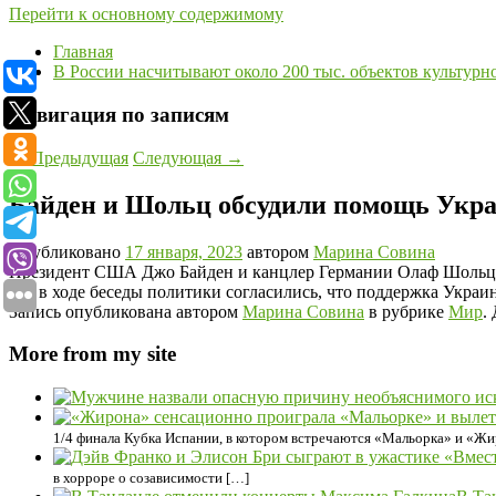
Перейти к основному содержимому
Главная
В России насчитывают около 200 тыс. объектов культурн
Навигация по записям
←
Предыдущая
Следующая
→
Байден и Шольц обсудили помощь Укр
Опубликовано
17 января, 2023
автором
Марина Совина
Президент США Джо Байден и канцлер Германии Олаф Шольц о
что в ходе беседы политики согласились, что поддержка Укра
Запись опубликована автором
Марина Совина
в рубрике
Мир
.
More from my site
1/4 финала Кубка Испании, в котором встречаются «Мальорка» и «Жи
в хорроре о созависимости […]