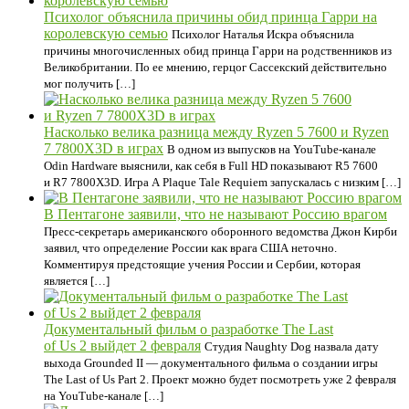
Психолог объяснила причины обид принца Гарри на
королевскую семью
Психолог Наталья Искра объяснила
причины многочисленных обид принца Гарри на родственников из
Великобритании. По ее мнению, герцог Сассекский действительно
мог получить […]
Насколько велика разница между Ryzen 5 7600 и Ryzen
7 7800X3D в играх
В одном из выпусков на YouTube-канале
Odin Hardware выяснили, как себя в Full HD показывают R5 7600
и R7 7800Х3D. Игра A Plaque Tale Requiem запускалась с низким […]
В Пентагоне заявили, что не называют Россию врагом
Пресс-секретарь американского оборонного ведомства Джон Кирби
заявил, что определение России как врага США неточно.
Комментируя предстоящие учения России и Сербии, которая
является […]
Документальный фильм о разработке The Last
of Us 2 выйдет 2 февраля
Студия Naughty Dog назвала дату
выхода Grounded II — документального фильма о создании игры
The Last of Us Part 2. Проект можно будет посмотреть уже 2 февраля
на YouTube-канале […]