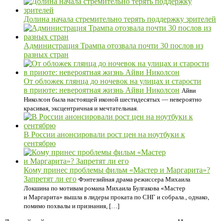
Долина начала стремительно терять поддержку зрителей
Администрация Трампа отозвала почти 30 послов из
разных стран
От обложек глянца до ночевок на улицах и старости
в приюте: невероятная жизнь Айви Николсон
Айви
Николсон была настоящей иконой шестидесятых — невероятно
красивая, эксцентричная и мечтательная.
В России анонсировали рост цен на ноутбуки к
сентябрю
Кому принес проблемы фильм «Мастер и Маргарита»?
Запретят ли его
Фэнтезийная драма режиссера Михаила
Локшина по мотивам романа Михаила Булгакова «Мастер
и Маргарита» вышла в лидеры проката по СНГ и собрала., однако,
помимо похвалы и признания, […]