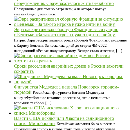
переутомления. Сразу захотелось жить беззаботно
Праздничные дни только отгремели, а некоторые вокруг
уже как будто утомились.
Эвра раскритиковал сборную Франции за ситуацию
с Бензема: «За такого игрока нужно идти на войну.
Патрис Эвра раскритиковал игроков сборной Франции за отношение
к Кариму Бензема. За несколько дней до старта ЧМ-2022
нападающий «Реала» получил травму. Вскоре стало известно, […]
Сроки расселения аварийных домов в России захотели
сократить
Фигуристка Медведева назвала Новогорск городом-
тюрьмой
Российская фигуристка Евгения Медведева
в шоу «Футбольное катание» рассказала, что с ненавистью
вспоминает сборы […]
Власти США исключили Xiaomi из санкционного
списка Минобороны
Китайская компания была внесена в
санкционный список в январе этого года и вскоре обжаловала