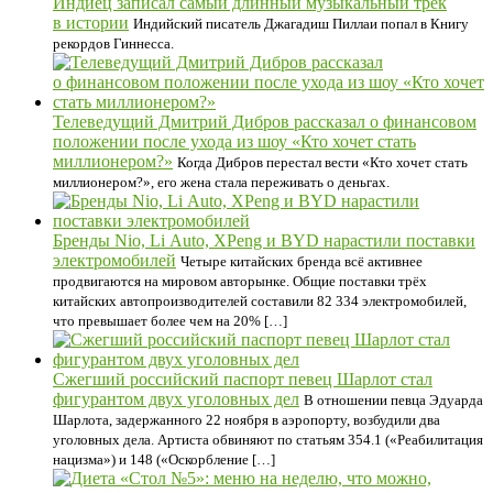
Индиец записал самый длинный музыкальный трек
в истории
Индийский писатель Джагадиш Пиллаи попал в Книгу
рекордов Гиннесса.
Телеведущий Дмитрий Дибров рассказал о финансовом
положении после ухода из шоу «Кто хочет стать
миллионером?»
Когда Дибров перестал вести «Кто хочет стать
миллионером?», его жена стала переживать о деньгах.
Бренды Nio, Li Auto, XPeng и BYD нарастили поставки
электромобилей
Четыре китайских бренда всё активнее
продвигаются на мировом авторынке. Общие поставки трёх
китайских автопроизводителей составили 82 334 электромобилей,
что превышает более чем на 20% […]
Сжегший российский паспорт певец Шарлот стал
фигурантом двух уголовных дел
В отношении певца Эдуарда
Шарлота, задержанного 22 ноября в аэропорту, возбудили два
уголовных дела. Артиста обвиняют по статьям 354.1 («Реабилитация
нацизма») и 148 («Оскорбление […]