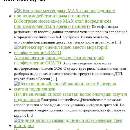
В Костроме мессенджер МАХ стал посредником
при взаимодействии врача и пациента
По информации
региональных властей, данная практика успешно прошла апробацию
в городской поликлинике №1 Костромы. Важно отметить,
что онлайн-консультации доступны только после первичного […]
Автоэксперт оценил идею ввести мораторий
на оформление ОСАГО
В случае введения моратория
на оформление полисов ОСАГО существует риск появления случаев
разборок на дорогах и вымогательства средств с виновников ДТП,
как это было в России […]
Негигиеничный способ завивки волос блогерши смутил
подписчиков
Блогерша с никнеймом @foxcraftcustom показала
способ завивки волос в домашних условиях и смутила зрителей. На
размещенных кадрах девушка продемонстрировала, как формирует
кудри с […]