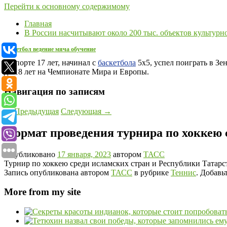
Перейти к основному содержимому
Главная
В России насчитывают около 200 тыс. объектов культурн
баскетбол ведение мяча обучение
В спорте 17 лет, начинал с
баскетбола
5х5, успел поиграть в Зе
до 18 лет на Чемпионате Мира и Европы.
Навигация по записям
←
Предыдущая
Следующая
→
Формат проведения турнира по хоккею 
Опубликовано
17 января, 2023
автором
ТАСС
Турнир по хоккею среди исламских стран и Республики Татарс
Запись опубликована автором
ТАСС
в рубрике
Теннис
. Добавь
More from my site