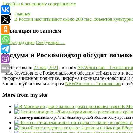
Перейти к основному содержимому
Главная
В России насчитывают около 200 тыс. объектов культурн
Навигация по записям
←
Предыдущая
Следующая
→
Госдума и Роскомнадзор обсудят возмо
Опубликовано
27 мая, 2021
автором
NEWSru.com :: Технологи
"Мы, безусловно, с Роскомнадзором обсудим сейчас все эти ве
информационной политике, информационным технологиям и с
Запись опубликована автором
NEWSru.com :: Технологии
в ру
More from my site
В Мо
Большемурашкинского района Нижегородской области эвакуировали для
Рос