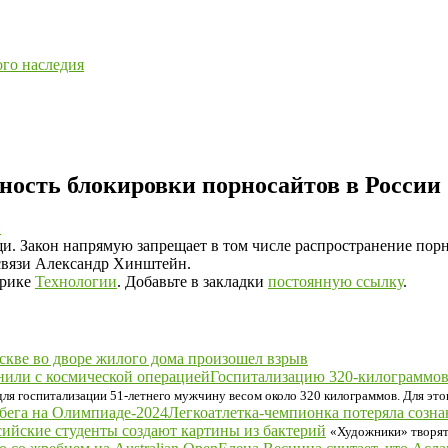
ого наследия
жность блокировки порносайтов в России
и
щи. Закон напрямую запрещает в том числе распространение порн
вязи Александр Хинштейн.
брике
Технологии
. Добавьте в закладки
постоянную ссылку
.
скве во дворе жилого дома произошел взрыв
Госпитализацию 320-килограммов
 госпитализации 51-летнего мужчину весом около 320 килограммов. Для этого
Легкоатлетка-чемпионка потеряла созна
сийские студенты создают картины из бактерий
«Художники» творят