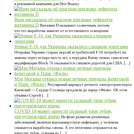
в рекламной кампании для Dior Beauty.
Врач рассказала об опасном признаке дефицита
витамина D
Витамин D называют солнечным, потому
что его выработка зависит от естественного освещения.
Новые F-16 для Украины оказались слишком дорогими
Отправка Украине старых версий истребителей F-16 потребует их
замены через четыре-шесть лет, а передача Киеву новых самолетов
модификации Block 70 оказывается слишком дорогой для США. […]
Мэр Москвы открыл новые речные причалы Береговой
и Парк «Фили»
Регулярный маршрут речного электротранспорта
Киевский — Сердце Столицы продлили до парка «Фили». Об этом
объявил Сергей […]
COVID-19 может нанести сильный урон зубам,
предупреждают врачи
На фоне развития различных
заболеваний, включая коронавирусную инфекцию, у человека
снижается выработка слюны. А это негативно отражается на
качестве зубов, ускоряя их […]