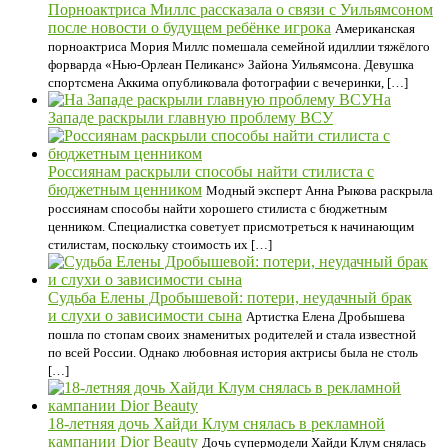
Порноактриса Миллс рассказала о связи с Уильямсоном
после новости о будущем ребёнке игрока
Американская
порноактриса Мория Миллс помешала семейной идиллии тяжёлого
форварда «Нью-Орлеан Пеликанс» Зайона Уильямсона. Девушка
спортсмена Аккима опубликовала фотографии с вечеринки, […]
На
Западе раскрыли главную проблему ВСУ
Россиянам раскрыли способы найти стилиста с
бюджетным ценником
Модный эксперт Анна Рыкова раскрыла
россиянам способы найти хорошего стилиста с бюджетным
ценником. Специалистка советует присмотреться к начинающим
стилистам, поскольку стоимость их […]
Судьба Елены Дробышевой: потери, неудачный брак
и слухи о зависимости сына
Артистка Елена Дробышева
пошла по стопам своих знаменитых родителей и стала известной
по всей России. Однако любовная история актрисы была не столь
[…]
18-летняя дочь Хайди Клум снялась в рекламной
кампании Dior Beauty
Дочь супермодели Хайди Клум снялась