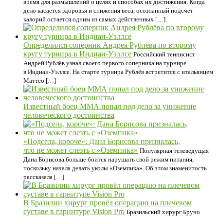
время для размышлений о целях и способах их достижения. Когда
дело касается здоровья и снижения веса, осознанный подсчет
калорий остается одним из самых действенных […]
Определился соперник Андрея Рублёва по второму
кругу турнира в Индиан-Уэллсе
Российский теннисист
Андрей Рублёв узнал своего первого соперника на турнире
в Индиан-Уэллсе. На старте турнира Рублёв встретится с итальянцем
Маттео […]
Известный боец ММА попал под дело за унижение
человеческого достоинства
«Подсела, короче»: Дана Борисова призналась,
что не может слезть с «Оземпика»
Популярная телеведущая
Дана Борисова больше боится нарушать свой режим питания,
поскольку начала делать уколы «Оземпика». Об этом знаменитость
рассказала […]
В Бразилии хирург провёл операцию на плечевом
суставе в гарнитуре Vision Pro
Бразильский хирург Бруно