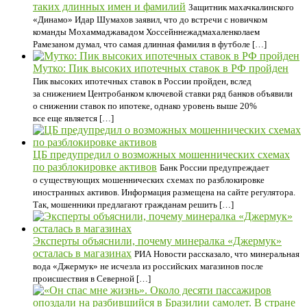
таких длинных имен и фамилий
Защитник махачкалинского
«Динамо» Идар Шумахов заявил, что до встречи с новичком
команды Мохаммаджавадом Хоссейннежадмахаленколаем
Рамезаном думал, что самая длинная фамилия в футболе […]
Мутко: Пик высоких ипотечных ставок в РФ пройден
Пик высоких ипотечных ставок в России пройден, вслед
за снижением Центробанком ключевой ставки ряд банков объявили
о снижении ставок по ипотеке, однако уровень выше 20%
все еще является […]
ЦБ предупредил о возможных мошеннических схемах
по разблокировке активов
Банк России предупреждает
о существующих мошеннических схемах по разблокировке
иностранных активов. Информация размещена на сайте регулятора.
Так, мошенники предлагают гражданам решить […]
Эксперты объяснили, почему минералка «Джермук»
осталась в магазинах
РИА Новости рассказало, что минеральная
вода «Джермук» не исчезла из российских магазинов после
происшествия в Северной […]