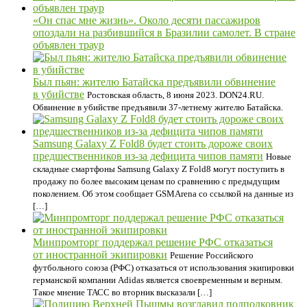
«Он спас мне жизнь». Около десяти пассажиров
опоздали на разбившийся в Бразилии самолет. В стране
объявлен траур
Был пьян: жителю Батайска предъявили обвинение
в убийстве
Ростовская область, 8 июня 2023. DON24.RU.
Обвинение в убийстве предъявили 37-летнему жителю Батайска.
Samsung Galaxy Z Fold8 будет стоить дороже своих
предшественников из-за дефицита чипов памяти
Новые
складные смартфоны Samsung Galaxy Z Fold8 могут поступить в
продажу по более высоким ценам по сравнению с предыдущим
поколением. Об этом сообщает GSMArena со ссылкой на данные из
[…]
Минпромторг поддержал решение РФС отказаться
от иностранной экипировки
Решение Российского
футбольного союза (РФС) отказаться от использования экипировки
германской компании Adidas является своевременным и верным.
Такое мнение ТАСС во вторник высказали […]