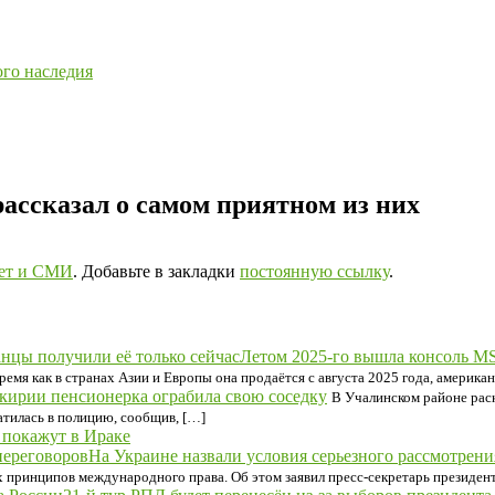
ого наследия
ассказал о самом приятном из них
ет и СМИ
. Добавьте в закладки
постоянную ссылку
.
Летом 2025-го вышла консоль MS
емя как в странах Азии и Европы она продаётся с августа 2025 года, америка
кирии пенсионерка ограбила свою соседку
В Учалинском районе рас
атилась в полицию, сообщив, […]
 покажут в Ираке
На Украине назвали условия серьезного рассмотрени
 принципов международного права. Об этом заявил пресс-секретарь президен