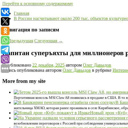
Перейти к основному содержимому
Главная
В России насчитывают около 200 тыс. объектов культурн
Навигация по записям
←
Предыдущая
Следующая
→
Капитан суперъяхты для миллионеров р
Опубликовано
22 декабря, 2025
автором
Олег Давыдов
Запись опубликована автором
Олег Давыдов
в рубрике
Интерн
More from my site
Портативная консоль MSI Claw A8 появилась в продаже в США. В то вр
В Баш
жительница ХМАО, которая ранее проживала в селе Кирябинское, обр
Новый дрон «Куб»
возобновлении переговоров с Россией при соблюдении универсальных