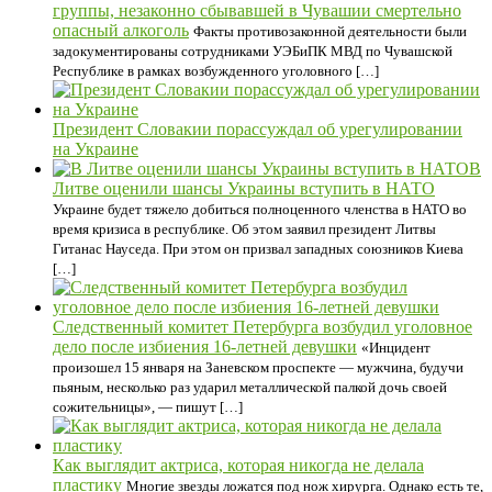
группы, незаконно сбывавшей в Чувашии смертельно
опасный алкоголь
Факты противозаконной деятельности были
задокументированы сотрудниками УЭБиПК МВД по Чувашской
Республике в рамках возбужденного уголовного […]
Президент Словакии порассуждал об урегулировании
на Украине
В
Литве оценили шансы Украины вступить в НАТО
Украине будет тяжело добиться полноценного членства в НАТО во
время кризиса в республике. Об этом заявил президент Литвы
Гитанас Науседа. При этом он призвал западных союзников Киева
[…]
Следственный комитет Петербурга возбудил уголовное
дело после избиения 16-летней девушки
«Инцидент
произошел 15 января на Заневском проспекте — мужчина, будучи
пьяным, несколько раз ударил металлической палкой дочь своей
сожительницы», — пишут […]
Как выглядит актриса, которая никогда не делала
пластику
Многие звезды ложатся под нож хирурга. Однако есть те,