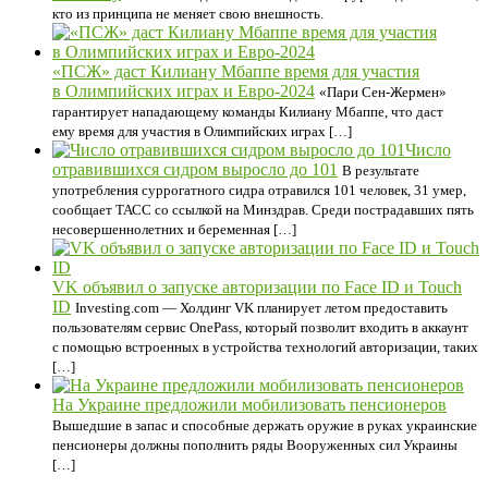
кто из принципа не меняет свою внешность.
«ПСЖ» даст Килиану Мбаппе время для участия
в Олимпийских играх и Евро-2024
«Пари Сен-Жермен»
гарантирует нападающему команды Килиану Мбаппе, что даст
ему время для участия в Олимпийских играх […]
Число
отравившихся сидром выросло до 101
В результате
употребления суррогатного сидра отравился 101 человек, 31 умер,
сообщает ТАСС со ссылкой на Минздрав. Среди пострадавших пять
несовершеннолетних и беременная […]
VK объявил о запуске авторизации по Face ID и Touch
ID
Investing.com — Холдинг VK планирует летом предоставить
пользователям сервис OnePass, который позволит входить в аккаунт
с помощью встроенных в устройства технологий авторизации, таких
[…]
На Украине предложили мобилизовать пенсионеров
Вышедшие в запас и способные держать оружие в руках украинские
пенсионеры должны пополнить ряды Вооруженных сил Украины
[…]