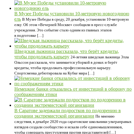
В Музее Победы установили 10-метровую новогоднюю
ель
В Музее Победы в среду, 20 декабря, установили 10-метровую
елку. Об этом «Вечерней Москве» сообщили в пресс-службе
учреждения. Это событие стало одним из главных этапов
в подготовке […]
Шведская лыжница рассказала, что берёт кредиты,
чтобы продолжать карьеру
24-летняя шведская лыжница Элла
Ольссон рассказала, что занимается уборкой в домах и берёт
кредиты, чтобы продолжать профессиональную карьеру.
Спортсменка дебютировала на Кубке мира […]
Немецкие банки отказались от инвестиций в оборону по
соображениям этики
В Саратове задержали подростков по подозрению в
создании экстремистской организации
По мнению
следствия, в декабре 2020 года саратовские школьники ультраправых
взглядов создали сообщество и искали себе единомышленников,
чтобы совершать преступления против представителей […]