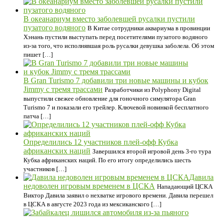
В океанариум вместо заболевшей русалки пустили
пузатого водяного
В Китае сотрудники аквариума в провинции
Хэнань пустили выступать перед посетителями пузатого водяного
из-за того, что исполнявшая роль русалки девушка заболела. Об этом
пишет […]
В Gran Turismo 7 добавили три новые машины и кубок
Jimmy с тремя трассами
Разработчики из Polyphony Digital
выпустили свежее обновление для гоночного симулятора Gran
Turismo 7 и показали его трейлер. Ключевой новинкой бесплатного
патча […]
Определились 12 участников плей-офф Кубка
африканских наций
Завершился второй игровой день 3-го тура
Кубка африканских наций. По его итогу определились шесть
участников […]
Давила
недоволен игровым временем в ЦСКА
Нападающий ЦСКА
Виктор Давила заявил о нехватке игрового времени. Давила перешел
в ЦСКА в августе 2023 года из мексиканского […]