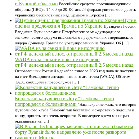
и Курской областью
Российские средства противовоздушной
обороны (ПВО) с 14. 00 до 20. 00 мск 24 февраля уничтожили девять
украинских беспилотников над Крымом и Курской […]
Путин
оценил предложения Трампа по Украине
Президент России
Владимир Путин в рамках Петербургского международного
экономического форума высказался о предложениях американского
лидера Дональда Трампа по урегулированию на Украине. Об […]
WADA из-за санкций пока не получило
от РФ денежный взнос, отправленный 2,5 месяца назад
Отправленный Россией в декабре взнос за 2023 год пока не поступил
на счет Всемирного антидопингового агентства (WADA). Об этом
ТАСС сообщили в пресс-службе […]
Коллектив канувшего в Лету “Тамбова” тепло
попрощался с болельщиками
"Нам искренне жаль, что история
футбольного клуба "Тамбов" так бесславно и скоротечно подошла к
концу, принять это очень непросто. В последнее время мы не раз
оказывались на […]