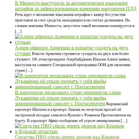
В Минюсте выступили за автоматическое взыскание
штрафов за зафиксированные камерами нарушения ПДД
Речь идет о механизме взыскания штрафов с камер без участия
приставов за счет средств, находящихся на счетах должников. По
словам замглавы Минюста, запустить такой механизм планируется в
[…]
Алиев обвинил Армению в попытке усидеть на двух
стульях
Власти Армении стремятся «усидеть на двух или более
стульях». Об этом президент Азербайджана Ильхам Алиев заявил,
выступая на саммите Специальной программы ООН для экономик
стран […]
В аэропортах нескольких стран опровергли слова
Лукашенко об отказе принять у себя якобы
заминированный самолет c Протасевичем
Варшавский
аэропорт Шопена и аэропорт Львова не получали просьб об
экстренной посадке самолета Ryanair с Романом Протасевичем на
борту. В аэропорт Афин сообщение об угрозе минирования […]
Средства ПВО сбила девять дронов над Крымом