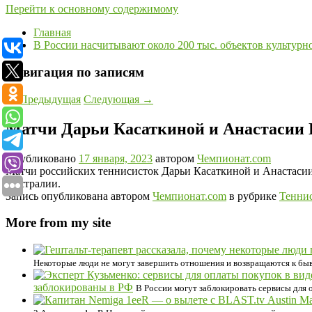
Перейти к основному содержимому
Главная
В России насчитывают около 200 тыс. объектов культурн
Навигация по записям
←
Предыдущая
Следующая
→
Матчи Дарьи Касаткиной и Анастасии П
Опубликовано
17 января, 2023
автором
Чемпионат.com
Матчи российских теннисисток Дарьи Касаткиной и Анастасии
Австралии.
Запись опубликована автором
Чемпионат.com
в рубрике
Тенни
More from my site
Некоторые люди не могут завершить отношения и возвращаются к быв
заблокированы в РФ
В России могут заблокировать сервисы для