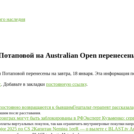
ого наследия
отаповой на Australian Open перенесены
 Потаповой перенесены на завтра, 18 января. Эта информация 
с
. Добавьте в закладки
постоянную ссылку
.
Гештальт-терапевт рассказа
шим после расставания.
Эксперт Кузьменко: сер
 оплаты виртуальных покупок, так как ограничить внутриигровые покупки нап
Капитан Nemiga 1eeR — о вылете с BLAST.tv Aus