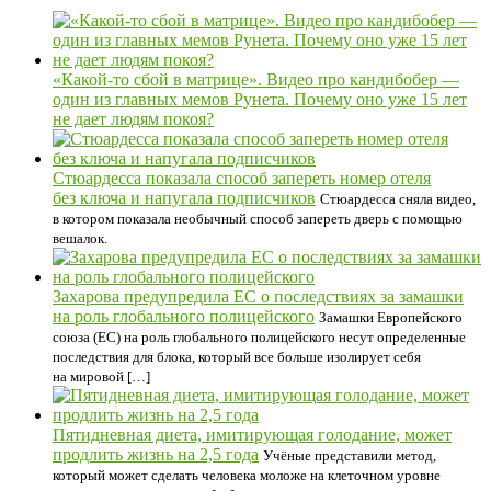
«Какой-то сбой в матрице». Видео про кандибобер —
один из главных мемов Рунета. Почему оно уже 15 лет
не дает людям покоя?
Стюардесса показала способ запереть номер отеля
без ключа и напугала подписчиков
Стюардесса сняла видео,
в котором показала необычный способ запереть дверь с помощью
вешалок.
Захарова предупредила ЕС о последствиях за замашки
на роль глобального полицейского
Замашки Европейского
союза (ЕС) на роль глобального полицейского несут определенные
последствия для блока, который все больше изолирует себя
на мировой […]
Пятидневная диета, имитирующая голодание, может
продлить жизнь на 2,5 года
Учёные представили метод,
который может сделать человека моложе на клеточном уровне