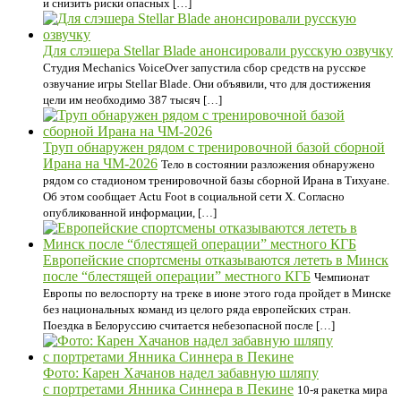
и снизить риски опасных […]
Для слэшера Stellar Blade анонсировали русскую озвучку
Студия Mechanics VoiceOver запустила сбор средств на русское
озвучание игры Stellar Blade. Они объявили, что для достижения
цели им необходимо 387 тысяч […]
Труп обнаружен рядом с тренировочной базой сборной
Ирана на ЧМ-2026
Тело в состоянии разложения обнаружено
рядом со стадионом тренировочной базы сборной Ирана в Тихуане.
Об этом сообщает Actu Foot в социальной сети X. Согласно
опубликованной информации, […]
Европейские спортсмены отказываются лететь в Минск
после “блестящей операции” местного КГБ
Чемпионат
Европы по велоспорту на треке в июне этого года пройдет в Минске
без национальных команд из целого ряда европейских стран.
Поездка в Белоруссию считается небезопасной после […]
Фото: Карен Хачанов надел забавную шляпу
с портретами Янника Синнера в Пекине
10-я ракетка мира