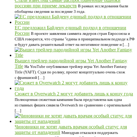
Стали известны самые распространенные ошибки
россиян при приеме лекарств
В рамках исследования были
обобщены сведения за последние 3 года.
ЕС предложил Байдену единый подход в отношении
России
В проекте заявления саммита лидеров стран Евросоюза и
США говорится, что страны "едины в принципиальном подходе к РФ
и будут давать решительный ответ на негативное поведение и […]
Вышел трейлер пародийной игры Yet Another Fantasy
Title
На YouTube опубликован трейлер игры Yet Another Fantasy
Title (YAFT). Судя по ролику, проект концептуально очень схож
с франшизой […]
Сюжет в Overwatch 2 могут добавить лишь к концу года
Полноценная сюжетная кампания была представлена как одна
из главных фишек сиквела Overwatch по сравнению с оригинальной
[…]
Чиновники не хотят давать врачам особый статус для
защиты от нападений
Минздрав отказался поддержать