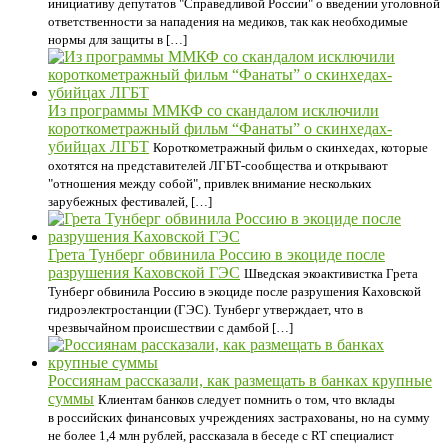
инициативу депутатов "Справедливой России" о введении уголовной
ответственности за нападения на медиков, так как необходимые
нормы для защиты в […]
Из программы ММКФ со скандалом исключили
короткометражный фильм “Фанаты” о скинхедах-
убийцах ЛГБТ
Короткометражный фильм о скинхедах, которые
охотятся на представителей ЛГБТ-сообщества и открывают
"отношения между собой", привлек внимание нескольких
зарубежных фестивалей, […]
Грета Тунберг обвинила Россию в экоциде после
разрушения Каховской ГЭС
Шведская экоактивистка Грета
Тунберг обвинила Россию в экоциде после разрушения Каховской
гидроэлектростанции (ГЭС). Тунберг утверждает, что в
чрезвычайном происшествии с дамбой […]
Россиянам рассказали, как размещать в банках крупные
суммы
Клиентам банков следует помнить о том, что вклады
в российских финансовых учреждениях застрахованы, но на сумму
не более 1,4 млн рублей, рассказала в беседе с RT специалист