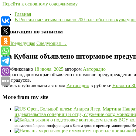
Перейти к основному содержимому
Главная
В России насчитывают около 200 тыс. объектов культурн
Навигация по записям
←
Предыдущая
Следующая
→
На Кубани объявлено штормовое преду
Опубликовано
18 июля, 2025
автором
Авторадио
В Краснодарском крае объявлено штормовое предупреждение и
+39 градусов.
Запись опубликована автором
Авторадио
в рубрике
Новости 
More from my site
издевательства соперниц и отца, служение богу, монахин
совместной пресс-конференции в Белом доме с премьер-министром Ве
Н