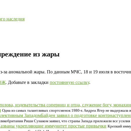
ого наследия
преждение из жары
з-за аномальной жары. По данным МЧС, 18 и 19 июля в восточн
ЗОЖ
. Добавьте в закладки
постоянную ссылку
.
я
Одна из самых талантливых спортсменок 1980-х Андреа Ягер не выдержала и
Байден заявил о подготовке контрнаступл
ликобритании Риши Сунаком заявил, что страны Запада приложили все усилия 
азваны укрепляющие иммунитет простые привычки
Крепкий иммун