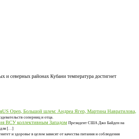
ых и северных районах Кубани температура достигнет
US Open, Большой шлем: Андреа Ягер, Мартина Навратилова,
здевательств соперниц и отца.
ения ВСУ коллективным Западом
Президент США Джо Байден на
для […]
итет и здоровье в целом зависят от качества питания и соблюдения