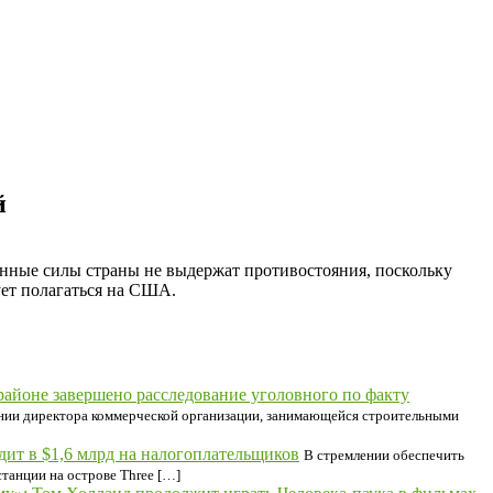
й
енные силы страны не выдержат противостояния, поскольку
ует полагаться на США.
айоне завершено расследование уголовного по факту
нии директора коммерческой организации, занимающейся строительными
дит в $1,6 млрд на налогоплательщиков
В стремлении обеспечить
танции на острове Three […]