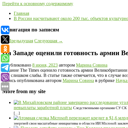
Перейти к основному содержимому
Главная
В России насчитывают около 200 тыс. объектов культурн
Навигация по записям
←
Предыдущая
Следующая
→
На Западе оценили готовность армии В
Опубликовано
8 июня, 2023
автором
Марина Совина
Издание The Times оценило готовность армии Великобритании 
они слишком слабы. В статье также отмечается, что в случае 
Запись опубликована автором
Марина Совина
в рубрике
Наука
More from my site
невыплаты заработной платы
Следственными органами СУ СК Р
[…]
энергией свои масштабные инициативы в области ИИ Microsoft заключ