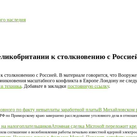
ого наследия
еликобритании к столкновению с Россие
к столкновению с Россией. В материале говорится, что Вооруж
возникновения масштабного конфликта в Европе Лондону не след
 и техника
. Добавьте в закладки
постоянную ссылку
.
В Михайловском р
Ф по Приморскому краю завершено расследование уголовного дела в отноше
Атомная сделка Microsoft переложит кре
ила соглашение о возобновлении работы печально известной ядерной электрос