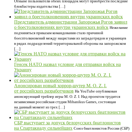
Отныне пользователи обеих площадок могут приобрести последние
блокбастеры издательства […]
Представитель администрации Запорожья Рогов заявил
о боестолкновениях внутри украинских войск
Нежелание
подчиняться приказам командования стало причиной
боесптолкновений между нацистами из заградотрядов и украинцев
в рядах подразделений территориальной обороны на запорожском
[…]
Генсек НАТО назвал условие для отправки войск на
Украину
Анонсирован новый хоррор-шутер M. O. Z. I.
от российских разработчиков
На YouTube опубликован
анонсирующий трейлер игры M. O. Z. I. Над проектом трудится
независимая российская студия Mihanikus Games, состоящая
на данный момент из трех […]
СБР выступает за допуск белорусских биатлонистов
на Спартакиаду сильнейших
Союз биатлонистов России (СБР)