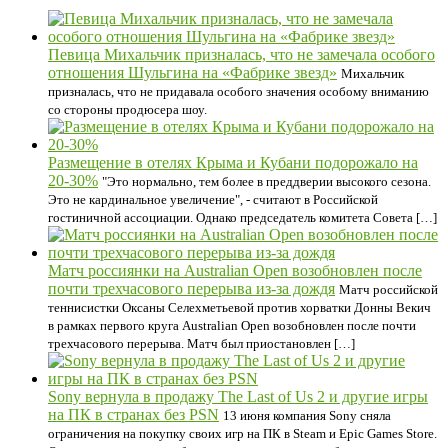
Певица Михальчик призналась, что не замечала особого
отношения Шульгина на «Фабрике звезд»
Михальчик
призналась, что не придавала особого значения особому вниманию
со стороны продюсера шоу.
Размещение в отелях Крыма и Кубани подорожало на
20-30%
"Это нормально, тем более в преддверии высокого сезона.
Это не кардинальное увеличение", - считают в Российской
гостиничной ассоциации. Однако председатель комитета Совета […]
Матч россиянки на Australian Open возобновлен после
почти трехчасового перерыва из-за дождя
Матч российской
теннисистки Оксаны Селехметьевой против хорватки Донны Векич
в рамках первого круга Australian Open возобновлен после почти
трехчасового перерыва. Матч был приостановлен […]
Sony вернула в продажу The Last of Us 2 и другие игры
на ПК в странах без PSN
13 июня компания Sony сняла
ограничения на покупку своих игр на ПК в Steam и Epic Games Store.