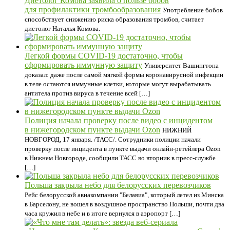
Диетолог Комова заявила о пользе бобов
для профилактики тромбообразования
Употребление бобов
способствует снижению риска образования тромбов, считает
диетолог Наталья Комова.
Легкой формы COVID-19 достаточно, чтобы
сформировать иммунную защиту
Университет Вашингтона
доказал: даже после самой мягкой формы коронавирусной инфекции
в теле остаются иммунные клетки, которые могут вырабатывать
антитела против вируса в течение всей […]
Полиция начала проверку после видео с инцидентом
в нижегородском пункте выдачи Ozon
НИЖНИЙ
НОВГОРОД, 17 января. /ТАСС/. Сотрудники полиции начали
проверку после инцидента в пункте выдачи онлайн-ретейлера Ozon
в Нижнем Новгороде, сообщили ТАСС во вторник в пресс-службе
[…]
Польша закрыла небо для белорусских перевозчиков
Рейс белорусской авиакомпании "Белавиа", который летел из Минска
в Барселону, не вошел в воздушное пространство Польши, почти два
часа кружил в небе и в итоге вернулся в аэропорт […]