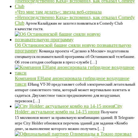
«Что мне там делать»: звезда веб-сериала
«Непосредственно Каха» вспомнил, как отказал Comedy
Club
Артем Калайджян не захотел появляться в Comedy Club
в качестве гостя.
Об Останкинской башне сняли новую познавательную
программу
Команда проекта «Сделано в Москве» подготовила
спецвыпуск познавательной программы об Останкинской телебашне.
Об этом сегодня сообщили в пресс-службе […]
Компания EHang анонсировала гибридное воздушное
такси
EHang VT-30 представляет собой электрический летательный
аппарат самолетного типа, который может вертикально взлетать и
садиться. Двухместное такси предназначено для воздушных
перевозок […]
City
Holder: актуальное комбо на 14-15 июня
Получите
15 миллионов монет за правильную комбинацию зданий. В Telegram-
игре City Holder обновился перечень зданий для задания «Комбо
дня», за выполнение которого можно получить […]