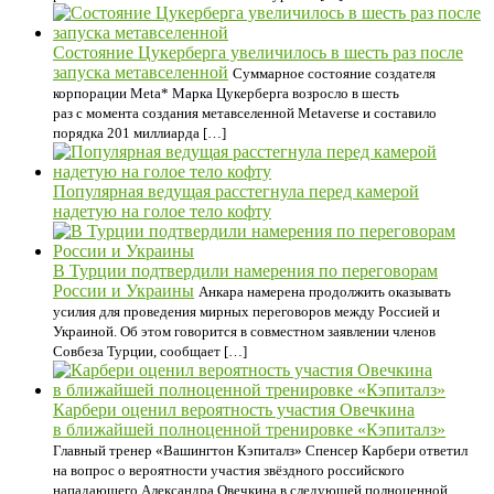
Состояние Цукерберга увеличилось в шесть раз после
запуска метавселенной
Суммарное состояние создателя
корпорации Meta* Марка Цукерберга возросло в шесть
раз с момента создания метавселенной Metaverse и составило
порядка 201 миллиарда […]
Популярная ведущая расстегнула перед камерой
надетую на голое тело кофту
В Турции подтвердили намерения по переговорам
России и Украины
Анкара намерена продолжить оказывать
усилия для проведения мирных переговоров между Россией и
Украиной. Об этом говорится в совместном заявлении членов
Совбеза Турции, сообщает […]
Карбери оценил вероятность участия Овечкина
в ближайшей полноценной тренировке «Кэпиталз»
Главный тренер «Вашингтон Кэпиталз» Спенсер Карбери ответил
на вопрос о вероятности участия звёздного российского
нападающего Александра Овечкина в следующей полноценной