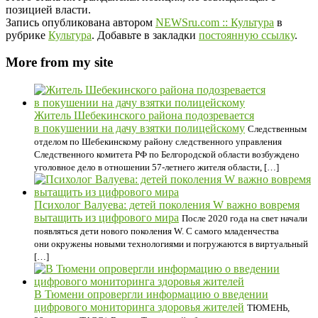
позицией власти.
Запись опубликована автором
NEWSru.com :: Культура
в
рубрике
Культура
. Добавьте в закладки
постоянную ссылку
.
More from my site
Житель Шебекинского района подозревается
в покушении на дачу взятки полицейскому
Следственным
отделом по Шебекинскому району следственного управления
Следственного комитета РФ по Белгородской области возбуждено
уголовное дело в отношении 57-летнего жителя области, […]
Психолог Валуева: детей поколения W важно вовремя
вытащить из цифрового мира
После 2020 года на свет начали
появляться дети нового поколения W. С самого младенчества
они окружены новыми технологиями и погружаются в виртуальный
[…]
В Тюмени опровергли информацию о введении
цифрового мониторинга здоровья жителей
ТЮМЕНЬ,