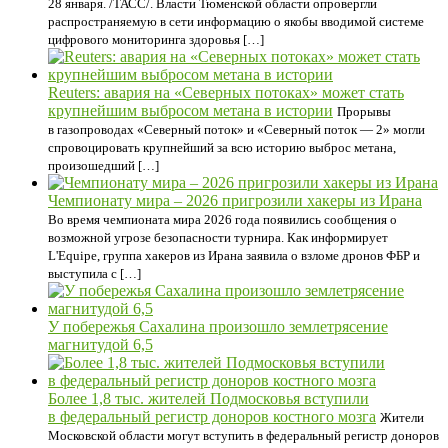
28 января. /ТАСС/. Власти Тюменской области опровергли
распространяемую в сети информацию о якобы вводимой системе
цифрового мониторинга здоровья […]
Reuters: авария на «Северных потоках» может стать
крупнейшим выбросом метана в истории
Прорывы
в газопроводах «Северный поток» и «Северный поток — 2» могли
спровоцировать крупнейший за всю историю выброс метана,
произошедший […]
Чемпионату мира – 2026 пригрозили хакеры из Ирана
Во время чемпионата мира 2026 года появились сообщения о
возможной угрозе безопасности турнира. Как информирует
L'Equipe, группа хакеров из Ирана заявила о взломе дронов ФБР и
выступила с […]
У побережья Сахалина произошло землетрясение
магнитудой 6,5
Более 1,8 тыс. жителей Подмосковья вступили
в федеральный регистр доноров костного мозга
Жители
Московской области могут вступить в федеральный регистр доноров