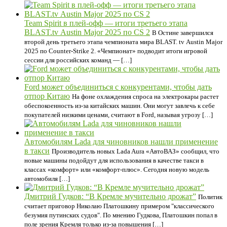
Team Spirit в плей-офф — итоги третьего этапа
BLAST.tv Austin Major 2025 по СS 2
В Остине завершился
второй день третьего этапа чемпионата мира BLAST. tv Austin Major
2025 по Сounter-Strike 2. «Чемпионат» подводит итоги игровой
сессии для российских команд — […]
Ford может объединиться с конкурентами, чтобы дать
отпор Китаю
На фоне охлаждения спроса на электрокары растет
обеспокоенность из-за китайских машин. Они могут завлечь к себе
покупателей низкими ценами, считают в Ford, называя угрозу […]
Автомобилям Lada для чиновников нашли применение
в такси
Производитель новых Lada Aura «АвтоВАЗ» сообщил, что
новые машины подойдут для использования в качестве такси в
классах «комфорт» или «комфорт-плюс». Сегодня новую модель
автомобиля […]
Дмитрий Гудков: “В Кремле мучительно дрожат”
Политик
считает приговор Николаю Платошкину примером "классического
безумия путинских судов". По мнению Гудкова, Платошкин попал в
поле зрения Кремля только из-за повышения […]