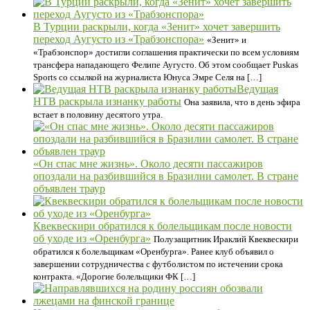
В Турции раскрыли, когда «Зенит» хочет завершить
переход Аугусто из «Трабзонспора»
«Зенит» и
«Трабзонспор» достигли соглашения практически по всем условиям
трансфера нападающего Фелипе Аугусто. Об этом сообщает Puskas
Sports со ссылкой на журналиста Юнуса Эмре Селя на […]
Ведущая
НТВ раскрыла изнанку работы
Она заявила, что в день эфира
встает в половину десятого утра.
«Он спас мне жизнь». Около десяти пассажиров
опоздали на разбившийся в Бразилии самолет. В стране
объявлен траур
Квеквескири обратился к болельщикам после новости
об уходе из «Оренбурга»
Полузащитник Ираклий Квеквескири
обратился к болельщикам «Оренбурга». Ранее клуб объявил о
завершении сотрудничества с футболистом по истечении срока
контракта. «Дорогие болельщики ФК […]