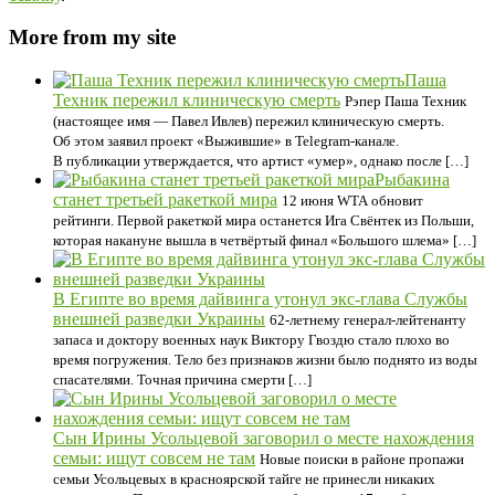
More from my site
Паша
Техник пережил клиническую смерть
Рэпер Паша Техник
(настоящее имя — Павел Ивлев) пережил клиническую смерть.
Об этом заявил проект «Выжившие» в Telegram-канале.
В публикации утверждается, что артист «умер», однако после […]
Рыбакина
станет третьей ракеткой мира
12 июня WTA обновит
рейтинги. Первой ракеткой мира останется Ига Свёнтек из Польши,
которая накануне вышла в четвёртый финал «Большого шлема» […]
В Египте во время дайвинга утонул экс-глава Службы
внешней разведки Украины
62-летнему генерал-лейтенанту
запаса и доктору военных наук Виктору Гвоздю стало плохо во
время погружения. Тело без признаков жизни было поднято из воды
спасателями. Точная причина смерти […]
Сын Ирины Усольцевой заговорил о месте нахождения
семьи: ищут совсем не там
Новые поиски в районе пропажи
семьи Усольцевых в красноярской тайге не принесли никаких