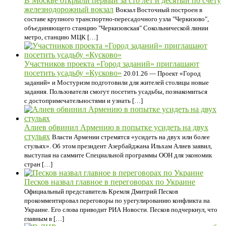
В Москве открыли первый за сто лет и десятый по счету
железнодорожный вокзал
Вокзал Восточный построен в
составе крупного транспортно-пересадочного узла "Черкизово",
объединяющего станцию "Черкизовская" Сокольнической линии
метро, станцию МЦК […]
Участников проекта «Город заданий» приглашают
посетить усадьбу «Кусково»
20.01.26 — Проект «Город
заданий» и Мостуризм подготовили для жителей столицы новые
задания. Пользователи смогут посетить усадьбы, познакомиться
с достопримечательностями и узнать […]
Алиев обвинил Армению в попытке усидеть на двух
стульях
Власти Армении стремятся «усидеть на двух или более
стульях». Об этом президент Азербайджана Ильхам Алиев заявил,
выступая на саммите Специальной программы ООН для экономик
стран […]
Песков назвал главное в переговорах по Украине
Официальный представитель Кремля Дмитрий Песков
прокомментировал переговоры по урегулированию конфликта на
Украине. Его слова приводит РИА Новости. Песков подчеркнул, что
главным в […]