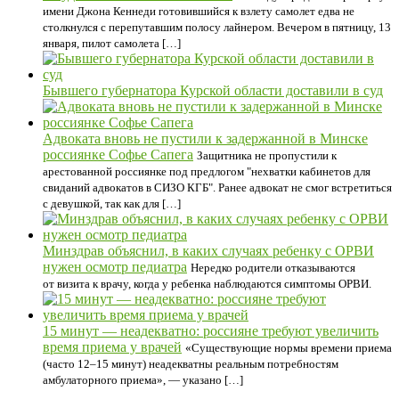
имени Джона Кеннеди готовившийся к взлету самолет едва не
столкнулся с перепутавшим полосу лайнером. Вечером в пятницу, 13
января, пилот самолета […]
Бывшего губернатора Курской области доставили в суд
Адвоката вновь не пустили к задержанной в Минске
россиянке Софье Сапега
Защитника не пропустили к
арестованной россиянке под предлогом "нехватки кабинетов для
свиданий адвокатов в СИЗО КГБ". Ранее адвокат не смог встретиться
с девушкой, так как для […]
Минздрав объяснил, в каких случаях ребенку с ОРВИ
нужен осмотр педиатра
Нередко родители отказываются
от визита к врачу, когда у ребенка наблюдаются симптомы ОРВИ.
15 минут — неадекватно: россияне требуют увеличить
время приема у врачей
«Существующие нормы времени приема
(часто 12–15 минут) неадекватны реальным потребностям
амбулаторного приема», — указано […]