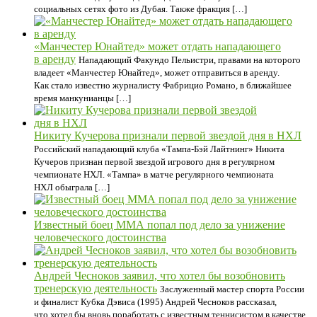
социальных сетях фото из Дубая. Также фракция […]
«Манчестер Юнайтед» может отдать нападающего
в аренду
Нападающий Факундо Пельистри, правами на которого
владеет «Манчестер Юнайтед», может отправиться в аренду.
Как стало известно журналисту Фабрицио Романо, в ближайшее
время манкунианцы […]
Никиту Кучерова признали первой звездой дня в НХЛ
Российский нападающий клуба «Тампа‑Бэй Лайтнинг» Никита
Кучеров признан первой звездой игрового дня в регулярном
чемпионате НХЛ. «Тампа» в матче регулярного чемпионата
НХЛ обыграла […]
Известный боец ММА попал под дело за унижение
человеческого достоинства
Андрей Чесноков заявил, что хотел бы возобновить
тренерскую деятельность
Заслуженный мастер спорта России
и финалист Кубка Дэвиса (1995) Андрей Чесноков рассказал,
что хотел бы вновь поработать с известным теннисистом в качестве