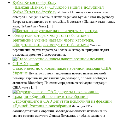
«Шанхай Шэньхуа» Слуцкого вышел в полуфинал
Кубка Китая по футболу
«Шанхай Шэньхуа» на своем поле
обыграл «Бэйцзин Гоань» в матче ¼ финала Кубка Китая по футболу.
Встреча завершилась со счетом 2:1. В составе «Шанхая» отличились
Жоау Тейшейра и Чань […]
Британские ученые назвали черты характера,
обладатели которых могут стать богатыми
Ученые
перечислили черты характера человека, которые присущи людям
с высоким уровнем благосостояния.
Стало известно о новом пакете военной помощи США
Украине
Пентагон готовит выделение нового пакета военной
помощи Украины на два миллиарда долларов, об этом сообщает
агентство Bloomberg.По словам представителей администрации
США, уже в […]
Отдохнувшего в ОАЭ депутата исключили из фракции
«Единой России» в заксобрании
Фракция ЕР в
Законодательном Собрании Вологодской области исключила из
своего состава депутата Дениса Долженко, опубликовавшего в