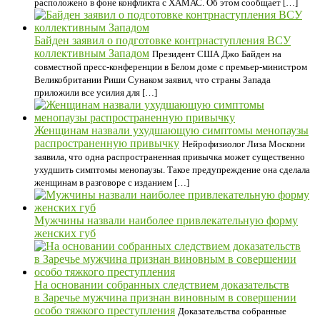
расположено в фоне конфликта с ХАМАС. Об этом сообщает […]
Байден заявил о подготовке контрнаступления ВСУ
коллективным Западом
Президент США Джо Байден на
совместной пресс-конференции в Белом доме с премьер-министром
Великобритании Риши Сунаком заявил, что страны Запада
приложили все усилия для […]
Женщинам назвали ухудшающую симптомы менопаузы
распространенную привычку
Нейрофизиолог Лиза Москони
заявила, что одна распространенная привычка может существенно
ухудшить симптомы менопаузы. Такое предупреждение она сделала
женщинам в разговоре с изданием […]
Мужчины назвали наиболее привлекательную форму
женских губ
На основании собранных следствием доказательств
в Заречье мужчина признан виновным в совершении
особо тяжкого преступления
Доказательства собранные