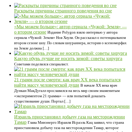
Раскрыты причины странного поведения во сне
«Мы можем больше»: автор сериала «Чужой: Земля» —
о втором сезоне
Издание Polygon взяло интервью у автора
сериала «Чужой: Земля» Ноя Хоули. Он рассказал о потенциальном
втором сезоне шоу. По словам шоураннера, история о ксеноморфах
на Земле должна […]
Какую обувь лучше не носить зимой: советы хирурга
Советами поделился специалист.
21 грамм после смерти: как врач XX века попытался
найти массу человеческой души
В начале XX века врач
Дункан МакДугалл прославился на весь мир своим знаменитым
«экспериментом 21 грамма» — или попыткой доказать
существование души. Портал […]
Израиль приостановил добычу газа на месторождении
Тамар
Глава Минэнерго Израиля Исраэль Кац заявил, что страна
приостановила добычу газа на месторождении Тамар, которое