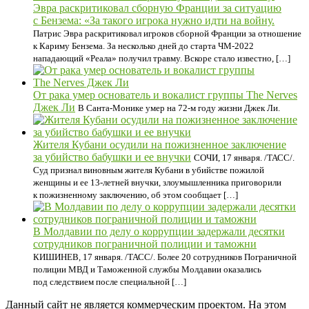
Эвра раскритиковал сборную Франции за ситуацию
с Бензема: «За такого игрока нужно идти на войну.
Патрис Эвра раскритиковал игроков сборной Франции за отношение
к Кариму Бензема. За несколько дней до старта ЧМ-2022
нападающий «Реала» получил травму. Вскоре стало известно, […]
От рака умер основатель и вокалист группы The Nerves
Джек Ли
В Санта-Монике умер на 72-м году жизни Джек Ли.
Жителя Кубани осудили на пожизненное заключение
за убийство бабушки и ее внучки
СОЧИ, 17 января. /ТАСС/.
Суд признал виновным жителя Кубани в убийстве пожилой
женщины и ее 13-летней внучки, злоумышленника приговорили
к пожизненному заключению, об этом сообщает […]
В Молдавии по делу о коррупции задержали десятки
сотрудников пограничной полиции и таможни
КИШИНЕВ, 17 января. /ТАСС/. Более 20 сотрудников Пограничной
полиции МВД и Таможенной службы Молдавии оказались
под следствием после специальной […]
Данный сайт не является коммерческим проектом. На этом