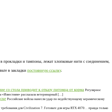
 в прокладки и тампоны, лежат хлопковые нити с соединением,
вьте в закладки
постоянную ссылку
.
е со стола приводит к отказу питомца от корма
Регулярное
м «Известиям» рассказала ветеринарный […]
нске
Российские войска нанесли удар по недействующему керамическому
 требования для Civilization 7. Готовьте для игры RTX 4070… правда только