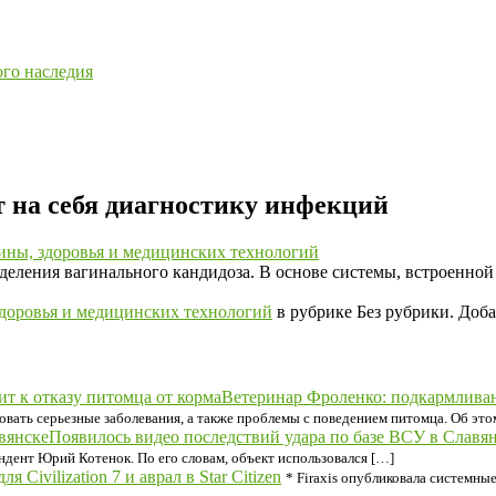
ого наследия
 на себя диагностику инфекций
ины, здоровья и медицинских технологий
еления вагинального кандидоза. В основе системы, встроенной
здоровья и медицинских технологий
в рубрике Без рубрики. Доба
Ветеринар Фроленко: подкармливани
ать серьезные заболевания, а также проблемы с поведением питомца. Об это
Появилось видео последствий удара по базе ВСУ в Славя
ндент Юрий Котенок. По его словам, объект использовался […]
ля Civilization 7 и аврал в Star Citizen
* Firaxis опубликовала системные