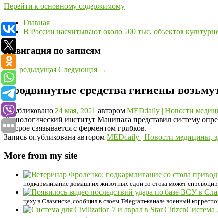
Перейти к основному содержимому
Главная
В России насчитывают около 200 тыс. объектов культурн
Навигация по записям
←
Предыдущая
Следующая
→
Продвинутые средства гигиены возьмут
Опубликовано
24 мая, 2021
автором
MEDdaily | Hовости медиц
Технологический институт Манипала представил систему опред
которое связывается с ферментом грибков.
Запись опубликована автором
MEDdaily | Hовости медицины, 
More from my site
подкармливание домашних животных едой со стола может спровоциров
цеху в Славянске, сообщил в своем Telegram-канале военный корреспо
Система д