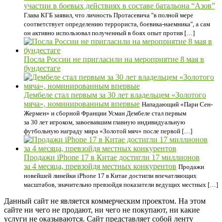
участии в боевых действиях в составе батальона “Азов”
Глава КГБ заявил, что личность Протасевича "в полной мере
соответствует определению террориста, боевика-наемника", а сам
он активно использовал полученный в боях опыт против […]
Посла России не пригласили на мероприятие 8 мая в
бундестаге
Дембеле стал первым за 30 лет владельцем «Золотого
мяча», номинированным впервые
Нападающий «Пари Сен-
Жермен» и сборной Франции Усман Дембеле стал первым
за 30 лет игроком, завоевавшим главную индивидуальную
футбольную награду мира «Золотой мяч» после первой […]
Продажи iPhone 17 в Китае достигли 17 миллионов
за 4 месяца, превзойдя местных конкурентов
Продажи
новейшей линейки iPhone 17 в Китае достигли впечатляющих
масштабов, значительно превзойдя показатели ведущих местных […]
Данный сайт не является коммерческим проектом. На этом
сайте ни чего не продают, ни чего не покупают, ни какие
услуги не оказываются. Сайт представляет собой ленту