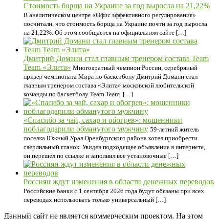
Стоимость борща на Украине за год выросла на 21,22%
В аналитическом центре «Офис эффективного регулирования»
посчитали, что стоимость борща на Украине почти за год выросла
на 21,22%. Об этом сообщается на официальном сайте […]
Дмитрий Домани стал главным тренером состава Team
Team «Элита»
Многократный чемпион России, серебряный
призер чемпионата Мира по баскетболу Дмитрий Домани стал
главным тренером состава «Элита» московской любительской
команды по баскетболу Team Team. […]
«Спасибо за чай, сахар и обогрев»: мошенники
поблагодарили обманутого мужчину
59-летний житель
поселка Южный Урал Оренбургского района хотел приобрести
сверлильный станок. Увидев подходящее объявление в интернете,
он перешел по ссылке и заполнил все установочные […]
Россиян ждут изменения в области денежных переводов
Российские банки с 1 сентября 2026 года будут обязаны при всех
переводах использовать только универсальный […]
Данный сайт не является коммерческим проектом. На этом