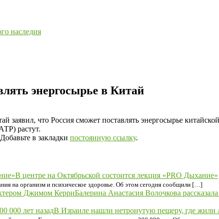
ого наследия
влять энергосырье в Китай
й заявил, что Россия сможет поставлять энергосырье китайской
АТР) растут.
 Добавьте в закладки
постоянную ссылку
.
В центре на Октябрьской состоится лекция «PRO Дыхание»
ния на организм и психическое здоровье. Об этом сегодня сообщили […]
Балерина Анастасия Волочкова рассказала
В Израиле нашли нетронутую пещеру, где жили л