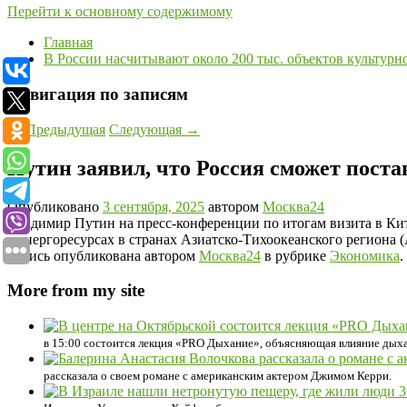
Перейти к основному содержимому
Главная
В России насчитывают около 200 тыс. объектов культурн
Навигация по записям
←
Предыдущая
Следующая
→
Путин заявил, что Россия сможет поста
Опубликовано
3 сентября, 2025
автором
Москва24
Владимир Путин на пресс-конференции по итогам визита в Кита
в энергоресурсах в странах Азиатско-Тихоокеанского региона (
Запись опубликована автором
Москва24
в рубрике
Экономика
.
More from my site
в 15:00 состоится лекция «PRO Дыхание», объясняющая влияние дыха
рассказала о своем романе с американским актером Джимом Керри.