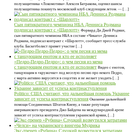
полузащитника «Локомотива» Алексея Батракова, оценил шансы
полузащитника покинуть московский клуб следующим летом. — […]
Сын пятикратного чемпиона НБА Денниса Родмана
подписал контракт с «Шарлотт»
Форвард Ди Джей Родман,
сын пятикратного чемпиона НБА в составе «Чикаго» Денниса
Родмана, подписал контракт с «Шарлотт», сообщает пресс‑служба
клуба. Баскетболист примет участие […]
«Педро-Педро-Педро»: о чем песня из мема
с танцующим енотом и кто ее исполняет
Видео с енотом,
танцующим в «кружочке» под веселую песню про некого Педро,
с марта активно вирусится в соцсетях и не желает уходить […]
Politico: США считают, что дальнейшая помощь Украине
зависит от успеха контрнаступления
Оказание дальнейшей
помощи Соединенных Штатов Киеву, а также репутация
американского президента Джо Байдена на международной арене
зависят от успеха контрнаступления украинской армии, […]
Экс-тренер «Рубина» Слуцкий возмутился затратами