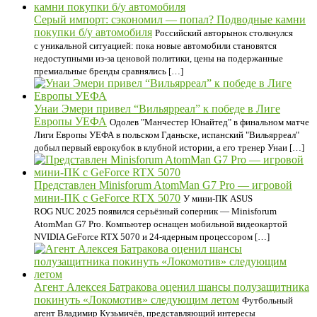
Серый импорт: сэкономил — попал? Подводные камни
покупки б/у автомобиля
Российский авторынок столкнулся
с уникальной ситуацией: пока новые автомобили становятся
недоступными из-за ценовой политики, цены на подержанные
премиальные бренды сравнялись […]
Унаи Эмери привел “Вильярреал” к победе в Лиге
Европы УЕФА
Одолев "Манчестер Юнайтед" в финальном матче
Лиги Европы УЕФА в польском Гданьске, испанский "Вильярреал"
добыл первый еврокубок в клубной истории, а его тренер Унаи […]
Представлен Minisforum AtomMan G7 Pro — игровой
мини-ПК с GeForce RTX 5070
У мини-ПК ASUS
ROG NUC 2025 появился серьёзный соперник — Minisforum
AtomMan G7 Pro. Компьютер оснащен мобильной видеокартой
NVIDIA GeForce RTX 5070 и 24-ядерным процессором […]
Агент Алексея Батракова оценил шансы полузащитника
покинуть «Локомотив» следующим летом
Футбольный
агент Владимир Кузьмичёв, представляющий интересы