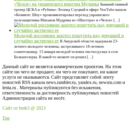
«Челси» на украинского вингера Мудрика
Бывший главный
тренер ЦСКА и «Рубина» Леонид Слуцкий в эфире YouTube-канала
«Коммент. Шоу» прокомментировал переход украинского
полузащитника Михаила Мудрика из «Шахтера» в «Челси» […]
Молодой россиянин захотел пошутить над девушкой и
случайно застрелил ее
В Амурской области задержали 23-
летнего молодого человека, застрелившего 18-летнюю
сожительницу. 15 января молодой человек чистил ружье в селе
Большеозерка. В какой-то момент он решил […]
Данный сайт не является коммерческим проектом. На этом
сайте ни чего не продают, ни чего не покупают, ни какие
услуги не оказываются. Сайт представляет собой ленту
новостей RSS канала news.rambler.ru, yandex.ru, newsru.com и
lenta.ru . Материалы публикуются без искажения,
ответственность за достоверность публикуемых новостей
Администрация сайта не несёт.
Сайт от bmb3 @ 2023
Top