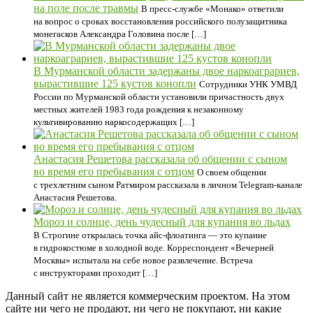
на поле после травмы
В пресс-службе «Монако» ответили
на вопрос о сроках восстановления российского полузащитника
монегасков Александра Головина после […]
В Мурманской области задержаны двое наркоаграриев,
вырастившие 125 кустов конопли
Сотрудники УНК УМВД
России по Мурманской области установили причастность двух
местных жителей 1983 года рождения к незаконному
культивированию наркосодержащих […]
Анастасия Решетова рассказала об общении с сыном
во время его пребывания с отцом
О своем общении
с трехлетним сыном Ратмиром рассказала в личном Telegram-канале
Анастасия Решетова.
Мороз и солнце, день чудесный для купания во льдах
В Строгине открылась точка айс-флоатинга — это купание
в гидрокостюме в холодной воде. Корреспондент «Вечерней
Москвы» испытала на себе новое развлечение. Встреча
с инструкторами проходит […]
Данный сайт не является коммерческим проектом. На этом
сайте ни чего не продают, ни чего не покупают, ни какие