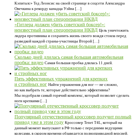
Кэпиталс» Тед Леонсис на своей странице в соцсети Александра
Овечкина к рекорду канадца Уэйна […]
«Гитлера должен убить советский боксер!»:
неизвестный план спецоперации НКВД
Цель уничтожить
лидера противника и сохранить жизнь своего вождя стояла перед
разведкой каждой страны-участницы Второй […]
Сколько дней длилась самая большая автомобильная
пробка: видео
Самая большая пробка длилась 11 дней.
Пять эффективных упражнений для крепких
и стройных ног
Найти упражнения для ног — не сложно,
но как выбрать те, которые действительно эффективны?
Мы подобрали самый горячий комплекс, который позволит сделать
ноги крепкими […]
Популярный отечественный кроссовер получит полный
привод уже в этом году
Кроссовер Tenet T4L, который на
данный момент выпускают в РФ только с передними ведущими
колесами, в скором времени обзаведется полноприводной версией.