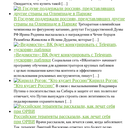
Ожидается, что купить такой […]
В Госдуме поддержали россиян, представлявших другие
страны на Олимпиаде в Париже
Трёхкратная олимпийская
чемпионка по фигурному катанию, депутат Государственной Думы
РФ Ирина Роднина высказалась о награждении в Чечне борцов
Разамбека Жамалова и Ислама Дудаева, которые […]
«Ведомости»: ВК будет конкурировать с Telegram,
«ускоряя» паблики
Социальная сеть «ВКонтакте» начинает
программу обучения для администраторов крупных пабликов
с целью повышения качества контента и эффективного
использования рекламных инструментов, пишут […]
Кирилл Рогов:
“Кто кусает Россию”
В связи с высказываниями Владимира
Путина о посягательствах на Сибирь и защите от них политолог
отмечает, что Путин вынужден строить свою легитимность на
педалировании охранительных […]
Российские терапевты рассказали, как лечат себя
при ОРВИ
Врачи рассказали, как лечатся сами, когда заболевают.
Так, терапевт Дмитрий Василенко отметил, что болеет редко