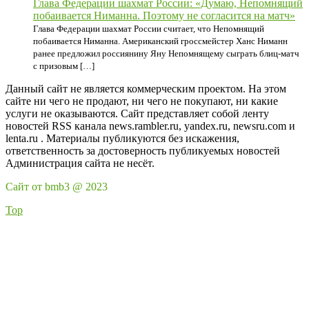
Глава Федерации шахмат России: «Думаю, Непомнящий
побаивается Ниманна. Поэтому не согласится на матч»
Глава Федерации шахмат России считает, что Непомнящий
побаивается Ниманна. Американский гроссмейстер Ханс Ниманн
ранее предложил россиянину Яну Непомнящему сыграть блиц-матч
с призовым […]
Данный сайт не является коммерческим проектом. На этом
сайте ни чего не продают, ни чего не покупают, ни какие
услуги не оказываются. Сайт представляет собой ленту
новостей RSS канала news.rambler.ru, yandex.ru, newsru.com и
lenta.ru . Материалы публикуются без искажения,
ответственность за достоверность публикуемых новостей
Администрация сайта не несёт.
Сайт от bmb3 @ 2023
Top