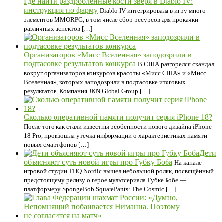
Где найти раздробленные кости зверя в Diablo IV:
инструкция по фарму
Diablo IV интегрировала в игру много
элементов MMORPG, в том числе сбор ресурсов для прокачки
различных аспектов […]
Организаторов «Мисс Вселенная» заподозрили в
подтасовке результатов конкурса
В США разгорелся скандал
вокруг организаторов конкурсов красоты «Мисс США» и «Мисс
Вселенная», которых заподозрили в подтасовке итоговых
результатов. Компания JKN Global Group […]
Сколько оперативной памяти получит серия iPhone 18?
После того как стали известны особенности нового дизайна iPhone
18 Pro, произошла утечка информации о характеристиках памяти
новых смартфонов […]
Дети
объясняют суть новой игры про Губку Боба
На канале
игровой студии THQ Nordic вышел небольшой ролик, посвящённый
предстоящему релизу о герое мультсериала Губке Бобе —
платформеру SpongeBob SquarePants: The Cosmic […]