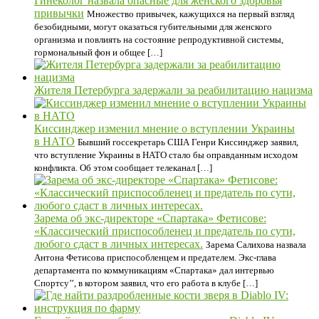
Гинеколог назвала опасные для женского здоровья
привычки
Множество привычек, кажущихся на первый взгляд
безобидными, могут оказаться губительными для женского
организма и повлиять на состояние репродуктивной системы,
гормональный фон и общее […]
Жителя Петербурга задержали за реабилитацию нацизма
Киссинджер изменил мнение о вступлении Украины
в НАТО
Бывший госсекретарь США Генри Киссинджер заявил,
что вступление Украины в НАТО стало бы оправданным исходом
конфликта. Об этом сообщает телеканал […]
Зарема об экс-директоре «Спартака» Фетисове:
«Классический приспособленец и предатель по сути,
любого сдаст в личных интересах.
Зарема Салихова назвала
Антона Фетисова приспособленцем и предателем. Экс-глава
департамента по коммуникациям «Спартака» дал интервью
Спортсу’’, в котором заявил, что его работа в клубе […]