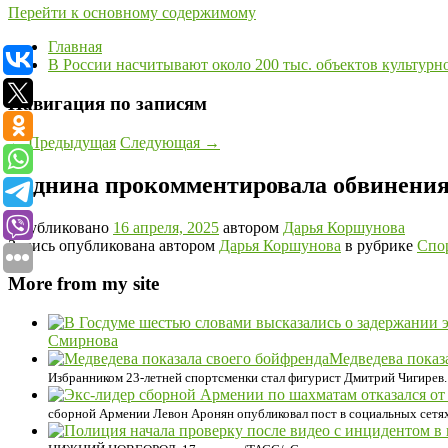
Перейти к основному содержимому
Главная
В России насчитывают около 200 тыс. объектов культурн
Навигация по записям
←
Предыдущая
Следующая
→
Роднина прокомментировала обвинения 
Опубликовано
16 апреля, 2025
автором
Дарья Коршунова
Запись опубликована автором
Дарья Коршунова
в рубрике
Спо
More from my site
Смирнова
Медведева показ
Избранником 23-летней спортсменки стал фигурист Дмитрий Чигирев.
сборной Армении Левон Аронян опубликовал пост в социальных сетях,