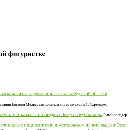
ой фигуристке
высказались о задержании экс-главы Курской области
атании Евгения Медведева показала видео со своим бойфрендом.
матам отказался от поездки в Баку на Кубок мира
Бывший лидер
[…]
осле видео с инцидентом в нижегородском пункте выдачи Ozon