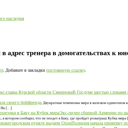
ого наследия
в адрес тренера в домогательствах к юн
рт
. Добавьте в закладки
постоянную ссылку
.
В Госдуме шестью словами 
ала своего бойфренда
Двукратная чемпионка мира в женском одиночном к
 На […]
Экс-лидер сборной Армении по шах
 в котором сообщил, что не поедет в Баку, где пройдет розыгрыш Кубка мира 
Полиция начала проверку п