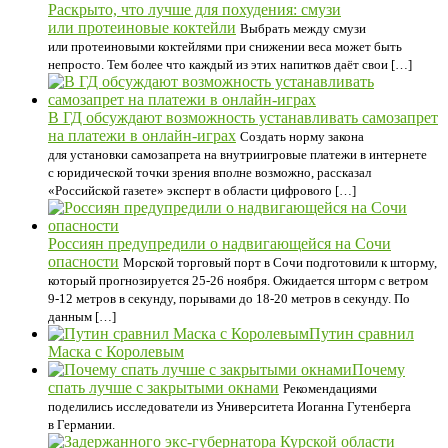
Раскрыто, что лучше для похудения: смузи
или протеиновые коктейли
Выбрать между смузи
или протеиновыми коктейлями при снижении веса может быть
непросто. Тем более что каждый из этих напитков даёт свои […]
В ГД обсуждают возможность устанавливать самозапрет
на платежи в онлайн-играх
Создать норму закона
для установки самозапрета на внутриигровые платежи в интернете
с юридической точки зрения вполне возможно, рассказал
«Российской газете» эксперт в области цифрового […]
Россиян предупредили о надвигающейся на Сочи
опасности
Морской торговый порт в Сочи подготовили к шторму,
который прогнозируется 25-26 ноября. Ожидается шторм с ветром
9-12 метров в секунду, порывами до 18-20 метров в секунду. По
данным […]
Путин сравнил
Маска с Королевым
Почему
спать лучше с закрытыми окнами
Рекомендациями
поделились исследователи из Университета Иоганна Гутенберга
в Германии.