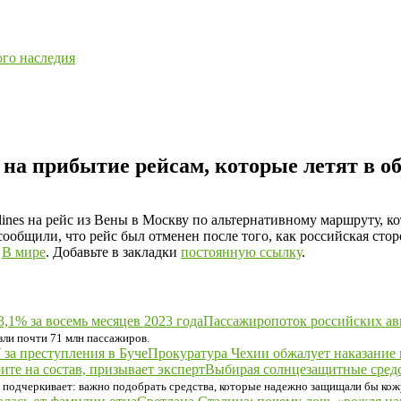
ого наследия
на прибытие рейсам, которые летят в о
rlines на рейс из Вены в Москву по альтернативному маршруту, 
ообщили, что рейс был отменен после того, как российская стор
е
В мире
. Добавьте в закладки
постоянную ссылку
.
Пассажиропоток российских ави
зли почти 71 млн пассажиров.
Прокуратура Чехии обжалует наказание 
Выбирая солнцезащитные средст
 подчеркивает: важно подобрать средства, которые надежно защищали бы кожу