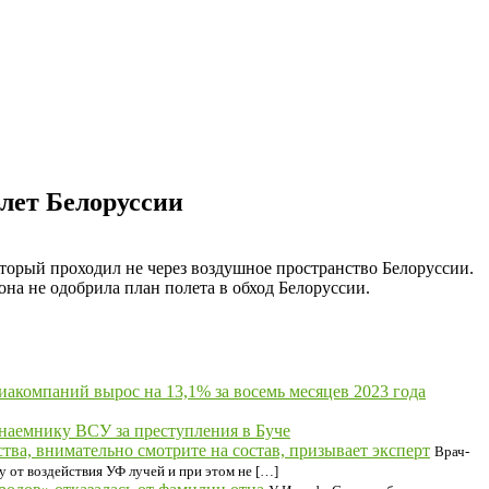
блет Белоруссии
который проходил не через воздушное пространство Белоруссии.
она не одобрила план полета в обход Белоруссии.
акомпаний вырос на 13,1% за восемь месяцев 2023 года
наемнику ВСУ за преступления в Буче
ва, внимательно смотрите на состав, призывает эксперт
Врач-
 от воздействия УФ лучей и при этом не […]