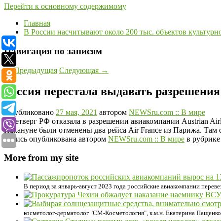
Перейти к основному содержимому
Главная
В России насчитывают около 200 тыс. объектов культурн
Навигация по записям
←
Предыдущая
Следующая
→
Россия перестала выдавать разрешения 
Опубликовано
27 мая, 2021
автором
NEWSru.com :: В мире
В четверг РФ отказала в разрешении авиакомпании Austrian Ai
Накануне были отменены два рейса Air France из Парижа. Там с
Запись опубликована автором
NEWSru.com :: В мире
в рубрик
More from my site
В период за январь-август 2023 года российские авиакомпании переве
косметолог-дерматолог "СМ-Косметология", к.м.н. Екатерина Пащенко