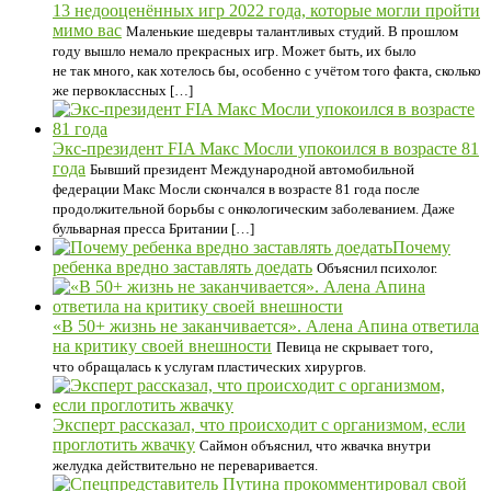
13 недооценённых игр 2022 года, которые могли пройти
мимо вас
Маленькие шедевры талантливых студий. В прошлом
году вышло немало прекрасных игр. Может быть, их было
не так много, как хотелось бы, особенно с учётом того факта, сколько
же первоклассных […]
Экс-президент FIA Макс Мосли упокоился в возрасте 81
года
Бывший президент Международной автомобильной
федерации Макс Мосли скончался в возрасте 81 года после
продолжительной борьбы с онкологическим заболеванием. Даже
бульварная пресса Британии […]
Почему
ребенка вредно заставлять доедать
Объяснил психолог.
«В 50+ жизнь не заканчивается». Алена Апина ответила
на критику своей внешности
Певица не скрывает того,
что обращалась к услугам пластических хирургов.
Эксперт рассказал, что происходит с организмом, если
проглотить жвачку
Саймон объяснил, что жвачка внутри
желудка действительно не переваривается.