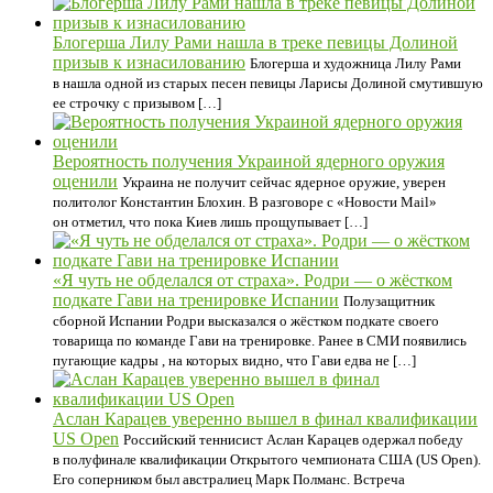
Блогерша Лилу Рами нашла в треке певицы Долиной
призыв к изнасилованию
Блогерша и художница Лилу Рами
в нашла одной из старых песен певицы Ларисы Долиной смутившую
ее строчку с призывом […]
Вероятность получения Украиной ядерного оружия
оценили
Украина не получит сейчас ядерное оружие, уверен
политолог Константин Блохин. В разговоре с «Новости Mail»
он отметил, что пока Киев лишь прощупывает […]
«Я чуть не обделался от страха». Родри — о жёстком
подкате Гави на тренировке Испании
Полузащитник
сборной Испании Родри высказался о жёстком подкате своего
товарища по команде Гави на тренировке. Ранее в СМИ появились
пугающие кадры , на которых видно, что Гави едва не […]
Аслан Карацев уверенно вышел в финал квалификации
US Open
Российский теннисист Аслан Карацев одержал победу
в полуфинале квалификации Открытого чемпионата США (US Open).
Его соперником был австралиец Марк Полманс. Встреча