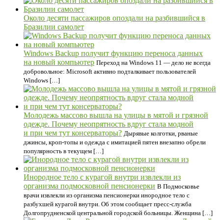
Около десяти пассажиров опоздали на разбившийся в
Бразилии самолет
Windows Backup получит функцию переноса данных
на новый компьютер
Переход на Windows 11 — дело не всегда
добровольное: Microsoft активно подталкивает пользователей
Windows […]
Молодежь массово вышла на улицы в мятой и грязной
одежде. Почему неопрятность вдруг стала модной
и при чем тут консерваторы?
Дырявые колготки, рваные
джинсы, кроп-топы и одежда с имитацией пятен внезапно обрели
популярность в текущем […]
Инородное тело с курагой внутри извлекли из
организма подмосковной пенсионерки
В Подмосковье
врачи извлекли из организма пенсионерки инородное тело с
разбухшей курагой внутри. Об этом сообщает пресс-служба
Долгопрудненской центральной городской больницы. Женщина […]