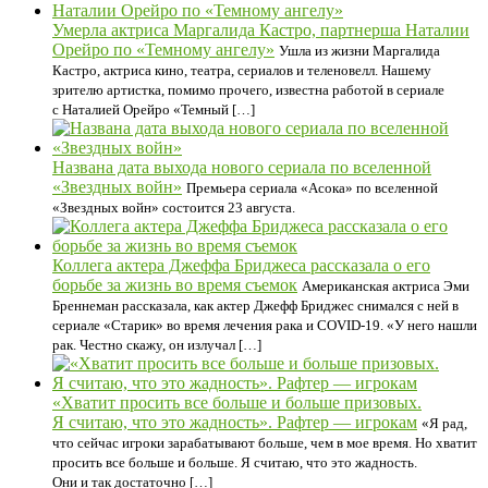
Умерла актриса Маргалида Кастро, партнерша Наталии
Орейро по «Темному ангелу»
Ушла из жизни Маргалида
Кастро, актриса кино, театра, сериалов и теленовелл. Нашему
зрителю артистка, помимо прочего, известна работой в сериале
с Наталией Орейро «Темный […]
Названа дата выхода нового сериала по вселенной
«Звездных войн»
Премьера сериала «Асока» по вселенной
«Звездных войн» состоится 23 августа.
Коллега актера Джеффа Бриджеса рассказала о его
борьбе за жизнь во время съемок
Американская актриса Эми
Бреннеман рассказала, как актер Джефф Бриджес снимался с ней в
сериале «Старик» во время лечения рака и COVID-19. «У него нашли
рак. Честно скажу, он излучал […]
«Хватит просить все больше и больше призовых.
Я считаю, что это жадность». Рафтер — игрокам
«Я рад,
что сейчас игроки зарабатывают больше, чем в мое время. Но хватит
просить все больше и больше. Я считаю, что это жадность.
Они и так достаточно […]