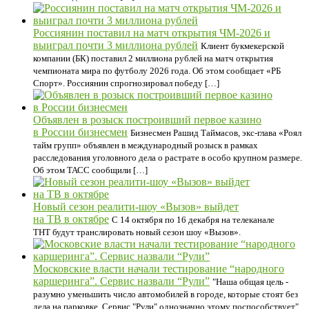
Россиянин поставил на матч открытия ЧМ-2026 и
выиграл почти 3 миллиона рублей
Клиент букмекерской
компании (БК) поставил 2 миллиона рублей на матч открытия
чемпионата мира по футболу 2026 года. Об этом сообщает «РБ
Спорт». Россиянин спрогнозировал победу […]
Объявлен в розыск построивший первое казино
в России бизнесмен
Бизнесмен Рашид Таймасов, экс-глава «Роял
тайм групп» объявлен в международный розыск в рамках
расследования уголовного дела о растрате в особо крупном размере.
Об этом ТАСС сообщили […]
Новый сезон реалити-шоу «Вызов» выйдет
на ТВ в октябре
С 14 октября по 16 декабря на телеканале
ТНТ будут транслировать новый сезон шоу «Вызов».
Московские власти начали тестирование “народного
каршеринга”. Сервис назвали “Рули”
"Наша общая цель -
разумно уменьшить число автомобилей в городе, которые стоят без
дела на парковке. Сервис "Рули" однозначно этому поспособствует",